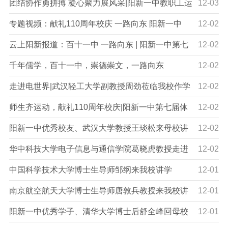
团结协作勇拼搏 凝心聚力展风采|阳新一中教职工运
12-03
动会圆满闭幕
专题视频：献礼110周年校庆 一路向东 阳新一中
12-02
云上阳新报道：百十一中 一路向东 | 阳新一中第七
12-02
届体育科技文化艺术节文艺汇演图集
千年儒学，百十一中，崇德崇文，一路向东
12-02
走进电世界|武汉轻工大学副教授周劲莅临我校作学
12-02
术讲座
师生齐运动，献礼110周年校庆|阳新一中第七届体
12-02
育科技文化艺术节体育运动会正式开赛
阳新一中优秀校友、武汉大学教授王琰松来母校讲
12-02
学
华中科技大学电子信息与通信学院葛晓虎教授走进
12-02
阳新一中
中国科学技术大学博士生导师邹纲来我校讲学
12-01
南京航空航天大学博士生导师唐敦兵教授来我校讲
12-01
学
阳新一中优秀学子、清华大学博士后舒全峰回母校
12-01