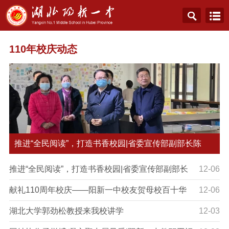
110年校庆动态
推进“全民阅读”，打造书香校园|省委宣传部副部长陈
推进“全民阅读”，打造书香校园|省委宣传部副部长
12-06
陈树林一行人来我校调研“全民阅读”工作
献礼110周年校庆——阳新一中校友贺母校百十华
12-06
诞
湖北大学郭劲松教授来我校讲学
12-03