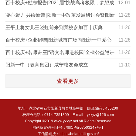
作报告
百十校庆+励志报告|2021届“挑战高考极限，梦想成
12-01
就未来”高考励志报告会
凝心聚力 共绘新篇|阳新一中改革发展研讨会暨阳新
11-28
一中校友总会成立大会
王平上将女儿王晓虹前来到我校参加百十庆典
11-26
百十校庆+企业捐赠|阳新城市广场向阳新一中爱心
11-26
捐赠
百十校庆+名师讲座|“语文名师进校园”全省公益巡讲
11-26
走进阳新一中
阳新一中（教育集团）咸宁校友会成立
11-10
查看更多
地址：湖北省黄石市阳新县教育城高中部 邮政编码：435200
校庆办电话：0714-7351309 E-mail：yxxyz@126.com
Copyright ©2019 www.yxxyz.net All Rights Reserved
网站备案/许可证号：鄂ICP备07503247号-1
工信部链接：https://beian.miit.gov.cn/