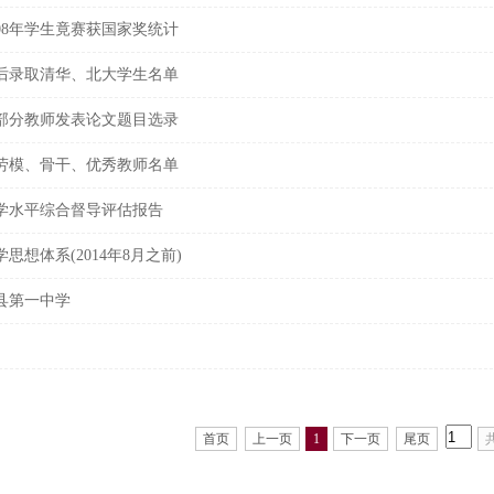
2008年学生竟赛获国家奖统计
后录取清华、北大学生名单
年部分教师发表论文题目选录
劳模、骨干、优秀教师名单
学水平综合督导评估报告
思想体系(2014年8月之前)
县第一中学
首页
上一页
1
下一页
尾页