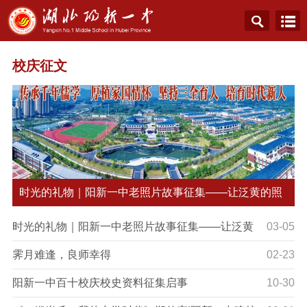
校庆征文
时光的礼物｜阳新一中老照片故事征集——让泛黄的照
片
时光的礼物｜阳新一中老照片故事征集——让泛黄
03-05
的照片，诉说我们共同的一中记忆
霁月难逢，良师幸得
02-23
阳新一中百十校庆校史资料征集启事
10-30