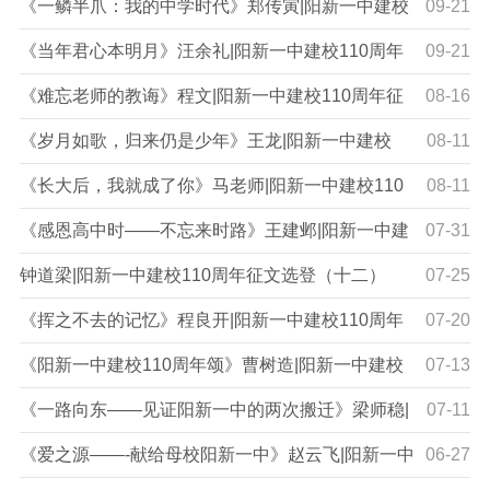
《一鳞半爪：我的中学时代》郑传寅|阳新一中建校
09-21
110周年征文选登（十八）
《当年君心本明月》汪余礼|阳新一中建校110周年
09-21
征文选登（十七）
《难忘老师的教诲》程文|阳新一中建校110周年征
08-16
文选登（十六）
《岁月如歌，归来仍是少年》王龙|阳新一中建校
08-11
110周年征文选登（十五）
《长大后，我就成了你》马老师|阳新一中建校110
08-11
周年征文选登（十四）
《感恩高中时——不忘来时路》王建邺|阳新一中建
07-31
校110周年征文选登（十三）
钟道梁|阳新一中建校110周年征文选登（十二）
07-25
《挥之不去的记忆》程良开|阳新一中建校110周年
07-20
征文选登（十一）
《阳新一中建校110周年颂》曹树造|阳新一中建校
07-13
110周年征文选登（十）
《一路向东——见证阳新一中的两次搬迁》梁师稳|
07-11
阳新一中建校110周年征文选登（九）
《爱之源——-献给母校阳新一中》赵云飞|阳新一中
06-27