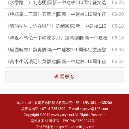
建校110周年征文选登（八）
《求学路上》刘志明|阳新一中建校110周年征文选
06-25
登（七）
《桃花庵二三事》石章才|阳新一中建校110周年征
06-20
文选登（六）
《我的学生，你在哪里》陈绪颖|阳新一中建校110
06-18
周年征文选登（五）
《年近不惑忆一中峥嵘岁月》梁慧德|阳新一中建校
06-18
110周年征文选登（四）
《瑜园畴志》魏勇|阳新一中建校110周年征文选登
06-06
（三）
《高中生活琐记》黄群建|阳新一中建校110周年征
06-02
文选登（二）
查看更多
地址：湖北省黄石市阳新县教育城高中部 邮政编码：435200
校庆办电话：0714-7351309 E-mail：yxxyz@126.com
Copyright ©2019 www.yxxyz.net All Rights Reserved
网站备案/许可证号：鄂ICP备07503247号-1
工信部链接：https://beian.miit.gov.cn/