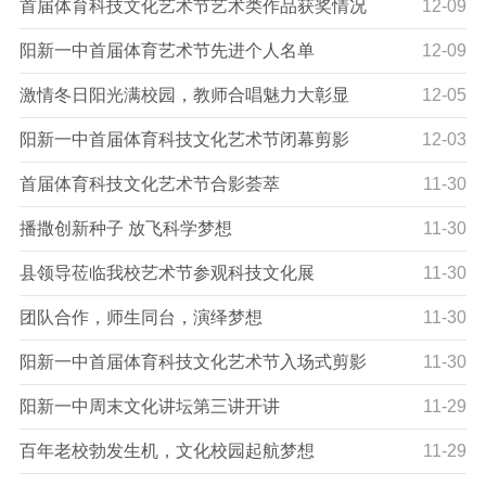
首届体育科技文化艺术节艺术类作品获奖情况
12-09
阳新一中首届体育艺术节先进个人名单
12-09
激情冬日阳光满校园，教师合唱魅力大彰显
12-05
阳新一中首届体育科技文化艺术节闭幕剪影
12-03
首届体育科技文化艺术节合影荟萃
11-30
播撒创新种子 放飞科学梦想
11-30
县领导莅临我校艺术节参观科技文化展
11-30
团队合作，师生同台，演绎梦想
11-30
阳新一中首届体育科技文化艺术节入场式剪影
11-30
阳新一中周末文化讲坛第三讲开讲
11-29
百年老校勃发生机，文化校园起航梦想
11-29