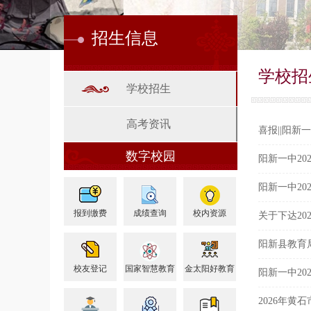
招生信息
学校招
学校招生
高考资讯
喜报||阳新
数字校园
阳新一中20
阳新一中20
报到缴费
成绩查询
校内资源
关于下达2
阳新县教育
校友登记
国家智慧教育
金太阳好教育
阳新一中20
2026年