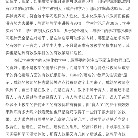
记住率，但是，如果发动学生讨论则可以达到
50
％，指导学生实践后则
有
70
％的记住率，让学生教别人（或合作学习）那记住率高达
95
％。现
实状况表明，符合这个学习规律的人性化、生本化教学方式教师们偏偏
没有努力去采用，教师的教学中讲授占
90
％，学生讨论只占
38
％，学生
实践
20
％，学生教别人仅仅
5
％。几乎完全相反，与学生的学习需求和学
习规律完全是在对着干，是在制造尽可能多的内耗，哪里是在追求教学
的有效性？一言之，以学生为本，不只是追求有效教学的根本目的，其
实也是达到有效教学目的的有效策略和途径。
在以学生为本的人性化教学中，最重要的关注点不应该是教师自己
的喜好，也不是教学的情景和任务，而是学生的身心特点和教师应该给
予的身心发展方面的有效积极影响。
Fuller
的著名的“教师关注调查”显
示，成熟的教师的标志是其关注点转移到这个上面来了。成熟的教师意
识到了，自己不是在教书，而是在育人。教书不等于育人，甚至还不是
育人，有人通过教书途径育人了，有人教书却误人子弟了。误人子弟固
然谈不上教学的任何正面的有效优质有价值，但“育人了”的那个有效效
果到底有多大呢？我看恐怕也只是碰巧取得了一些打了很大折扣的效
果。因为眼光总盯着书的第几章第几节第几面，对教学活动缺乏立足于
教育性、创造性、发展性、建构性的组织、经营和设计，不顾学生的学
习需要和学习活动体验，那育人效果又有几何？所以说，谈教学有效