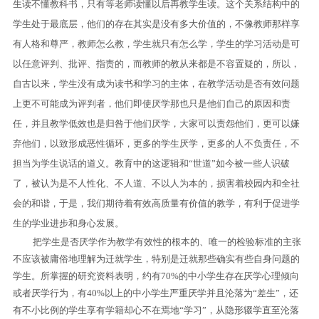
生读不懂教科书，只有等老师读懂以后再教学生读。这个关系结构中的
学生处于最底层，他们的存在其实是没有多大价值的，不像教师那样享
有人格和尊严，教师怎么教，学生就只有怎么学，学生的学习活动是可
以任意评判、批评、指责的，而教师的教从来都是不容置疑的，所以，
自古以来，学生没有成为读书和学习的主体，在教学活动是否有效问题
上更不可能成为评判者，他们即使厌学那也只是他们自己的原因和责
任，并且教学低效也是归咎于他们厌学，大家可以责怨他们，更可以嫌
弃他们，以致形成恶性循环，更多的学生厌学，更多的人不负责任，不
担当为学生说话的道义。教育中的这逻辑和“世道”如今被一些人识破
了，被认为是不人性化、不人道、不以人为本的，损害着校园内和全社
会的和谐，于是，我们期待着有效高质量有价值的教学，有利于促进学
生的学业进步和身心发展。
把学生是否厌学作为教学有效性的根本的、唯一的检验标准的主张
不应该被庸俗地理解为迁就学生，特别是迁就那些确实有些自身问题的
学生。所掌握的研究资料表明，
约有
70%
的中小学生存在厌学心理倾向
或者厌学行为，有
40%
以上的中小学生严重厌学并且沦落为“差生”，还
有不小比例的学生享有学籍却心不在焉地“学习”，从隐形辍学直至沦落