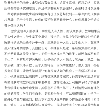
到显形辍学的地步，未引起教育者重视，这事实真相、问题症结、客观
规律都需要研究和澄清，并且寻求有效对策去缓解，必要时也可以展开
一些对教学和学校生活质量的教育价值反思与批判——学生如此厌烦学
校及其中的学业生活，他们的叛逆到底意味着什么？他们所厌之学难道
都不值得厌吗？
教育是培养人的事业，学生是人有人性，要认真解读。教学如果合
乎人性之特点，学生是不会厌烦、叛逆的。洋思中学和杜郎口中学的教
改取得的成功经验不外乎一条，那就是合乎人性，以学生为本，尊重学
生人性深处的需要，其他的任何一条经验只是这一条经验派生出来的。
不妨悉数几条看看：第一，把学生都当成自己的孩子，就没有教不好的
学生了，只有教不好的教师，这是他们的人本信念，管总的；第二，先
学后教，这策略有效，合乎人性特点，因为学生也好，成人也好，都有
探究的需要，让他先学就是让他有探究认知的机会，并且坚决不掠夺
之，他越探究就越想探究，越有疑惑就越要探究，他需要教师出场露面
帮助他的时候教师就出来帮他教他，这样做还充分利用并节约了学生的
宝贵学业时光和生命资源，其学岂不乐哉？第三，人对愉悦体验有强烈
的情感需要，学生们在自主、探究和合作性（可以获得帮助的）学习中
的身心体验与在激烈分数竞争和题海训练中的身心体验是不可同日而语
的。第四，人自然期望被认可被赏识，你让学生有充分的机会展示和表