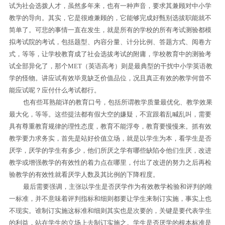
试为社会选拨人才，虽然多年来，也有一种声音，要求其兼顾对中小学
教学的导向。其实，它是很难兼顾的，它能够完成好甄别选拔职能就不
简单了。可悲的事情一直在发生，就是所有的学校的所有考试测验都模
拟考试院的考试，包括题型、内容分量、计分比例、答题方式、阅卷方
式，等等，让学校教育成了社会选拔考试的附庸，学校教育中的测验考
试全部异化了，那个
MET
（英语高考）则是最典型的干扰中小学英语教
学的怪物。讲应试有效毕竟缺乏价值品位，况且真正有效的教学何曾不
能应试呢？应付什么考试都行。
也有些耳熟能详的教育口号，包括所谓教学质量最优化、教学效果
最大化，等等。这些提法都有假大空的嫌疑，不宜跟着乱喊乱叫，需要
具有尊重教育规律的理性态度，教育不能浮夸，教育要慢慢来。抓有效
教学要力求务实，首先是站好价值立场，就是以学生为本，看学生是否
厌学，厌学的学生有多少，他们所厌之学有哪些缺陷令他们生厌，改进
教学或增强教学的有效性的着力点在哪里，付出了改进的努力之后再检
验教学的有效性就看厌学人数及其比例的下降程度。
最后需要强调，
主张以学生是否厌学作为有效教学检验和评判的唯
一标准，并不意味着评判指标和细则都要让学生来制订实施，事实上也
不现实。谁制订实施这标准和细则其实也是次要的，关键是要代表学生
的利益，站在学生的立场上去制订实施之。
学生是否厌学的根本标准是