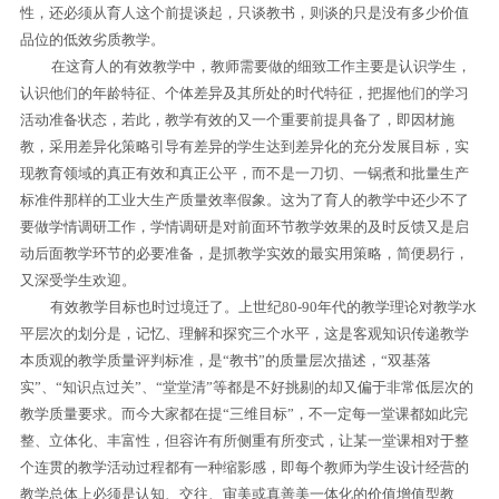
性，还必须从育人这个前提谈起，只谈教书，则谈的只是没有多少价值
品位的低效劣质教学。
在这育人的有效教学中，教师需要做的细致工作主要是认识学生，
认识他们的年龄特征、个体差异及其所处的时代特征，把握他们的学习
活动准备状态，若此，教学有效的又一个重要前提具备了，即因材施
教，采用差异化策略引导有差异的学生达到差异化的充分发展目标，实
现教育领域的真正有效和真正公平，而不是一刀切、一锅煮和批量生产
标准件那样的工业大生产质量效率假象。这为了育人的教学中还少不了
要做学情调研工作，学情调研是对前面环节教学效果的及时反馈又是启
动后面教学环节的必要准备，是抓教学实效的最实用策略，简便易行，
又深受学生欢迎。
有效教学目标也时过境迁了。上世纪
80-90
年代的教学理论对教学水
平层次的划分是，记忆、理解和探究三个水平，这是客观知识传递教学
本质观的教学质量评判标准，是
“
教书
”
的质量层次描述，
“
双基落
实
”
、
“
知识点过关
”
、“堂堂清”等都是不好挑剔的却又偏于非常低层次的
教学质量要求。而今大家都在提“三维目标”，不一定每一堂课都如此完
整、立体化、丰富性，但容许有所侧重有所变式，让某一堂课相对于整
个连贯的教学活动过程都有一种缩影感，即每个教师为学生设计经营的
教学总体上必须是认知、交往、审美或真善美一体化的价值增值型教