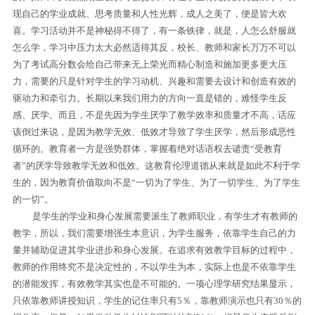
现自己的学业成就、思考质量和人性光辉，成人之美了，便是皆大欢
喜。学习活动并不是神秘得不得了，有一条铁律，就是，人怎么舒服就
怎么学，学习中压力太大必然适得其反，校长、教师和家长万万不可以
为了考试高分数会给自己带来无上荣光而精心制造和施加更多更大压
力，需要的只是针对学生的学习动机、兴趣和需要去设计和创造有效的
驱动力和牵引力。长期以来我们用力的方向一直是错的，难怪学生反
感、厌学。而且，不是先因为学生厌学了教学效率和质量才不高，话应
该倒过来说，是因为教学无效、低效才导致了学生厌学，然后形成恶性
循环的。教育者一方是强势群体，掌握着绝对话语权去谴责“受教育
者”的厌学导致教学无效和低效。这教育伦理道德从来就是如此不利于学
生的，因为教育价值取向不是“一切为了学生、为了一切学生、为了学生
的一切”。
是学生的学业和身心发展需要派生了教师职业，有学生才有教师的
教学，所以，我们需要增强生本意识，为学生服务，依靠学生自己的力
量并辅助促进其学业进步和身心发展。在追求有效教学目标的过程中，
教师的作用终究不是决定性的，不以学生为本，实际上也是不依靠学生
的潜能发挥，有效教学其实也是不可能的。一项心理学研究结果显示，
只依靠教师讲授知识，
学生的记住率
只有
5
％，靠教师演示也只有
30
％的