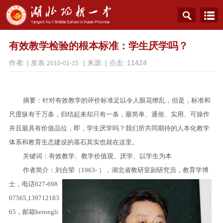
有效教学检验的根本标准：学生厌学吗？
作者: | 发表:
| 来源: | 点击:
11424
2010-01-15
摘要：针对有效教学的评价标准足以令人眼花缭乱，但是，标准和
尺度纵有千万条，归结起来却只有一条，最简单、通俗、实用、可操作
并且最具有价值品位，即，学生厌学吗？我们所共同期待的人本化教学
体系和教育生态建设的基石其实也就在这里。
关键词：有效教学、教学价值观、厌学、以学生为本
作者简介：刘合荣（
1963-
），湖北省教研室副研究员，教育学博
士，电话
027-698
07565,139712183
65
，邮箱
herongli