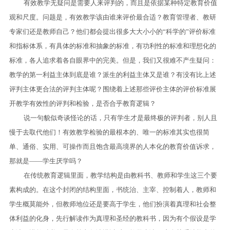
有效教学无疑问是需要人来评判的，而且是依据某种特定教育价值
观和尺度。问题是，有效教学该由谁来评价最合适？教育管理者、教研
专家们还是教师自己？他们都会提出很多大大小小的“科学的”评价标准
和指标体系，有具体的标准和抽象的标准，有功利性的标准和理想化的
标准，各人追求着各自眼界中的完美。但是，我们又很难不产生疑问：
教学的第一利益主体到底是谁？派生的利益主体又是谁？有没有比上述
评判主体更合法的评判主体呢？围绕着上述那些评价主体的评价标准展
开教学有效性的评判和检验，是否合乎教育逻辑？
说一句貌似奇谈怪论的话，只有学生才是最终极的评判者，别人且
慢于去取代他们！有效教学检验的最根本的、唯一的标准其实也很简
单、通俗、实用、可操作而且饱含最高境界的人本化的教育价值诉求，
那就是——学生厌学吗？
在传统教育逻辑里面，教学结构是由教科书、教师和学生这三个要
素构成的。在这个封闭的结构里面，书统治、主宰、控制着人，教师和
学生概莫能外，但教师地位还是要高于学生，他们扮演着真理和社会整
体利益的化身，先行解读作为真理和圣经的教科书，因为有个假设是学