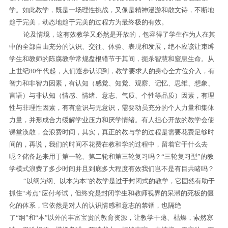
学。如此教学，既是一场理性挑战，又像是精神漫游和散文诗，不断地
趋于完美，动态地趋于完美的过程方为最终极的有效。
论及情境，这有效教学又必然是开放的，包容得了学生作为人在其
中的全部自由充分的认识、交往、体验、表现和发展，绝不应该让束缚
学生和教师的陈腐教学常规盘根错节于其间，扼杀智慧和窒息生命。从
上世纪
80
年代起，人们逐步认识到，教学要求人的身心全方位介入，有
智力和非智力因素，有认知（感觉、知觉、观察、记忆、思维、想象、
言语）与非认知（情感、情绪、意志、气质、个性等品质）因素，有理
性与非理性因素，有有意识与无意识，需要动员充分的个人力量和集体
力量，并形成合力缓解学业压力和厌学情绪。有人担心开放的教学会使
课堂涣散，会浪费时间，其实，真正的教与学的过程是需要花费足够时
间的，再说，我们的时间不花费在教和学的过程中，留着它干什么去
呢？储备起来用于第一轮、第二轮和第三轮复习吗？“三轮复习型”的教
学模式浪费了多少时间并且到底多大程度有效我们岂不是有目共睹吗？
“以纲为纲、以本为本”的教学是过于封闭式的教学，它固然有助于
抓住“考点”应付考试，但终究是封闭学生和教师视界的呆滞的死板的僵
化的体系，它依然是对人的认识情感和意志的禁锢，也隔绝
了“纲”和“本”以外的丰富宝贵的教育资源，让教学干瘪、枯燥，索然寡