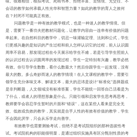
味。很难相信，模拟考试、死啃书本、拒绝丰富、去情境、无交往、不
会话的教学如何承载人性光华和智慧力量？如此的教学的育人之效何
在？封闭不可能真正有效。
问题教学是一种有效的教学模式，也是一种迷人的教学情境。但
是，需要下一番功夫把教材问题化，让教学内容由一连串有价值的问题
串起来。在自然科目的教学中，切忌一味灌输定理、法则和公式，学生
们更感兴趣的是知识的产生过程和前人怎样认识它的过程，前人认识圆
周率不容易，那发现过程在今天展示给学生不难，若是引导学生照前人
的认识过程去认识圆周率的发现过程，学生一定特别有兴趣，教学必然
有效。你引导学生数数，看什么数最大？然后你跟学生一起发现，没有
最大的数。多么奇妙而迷人的教学情境！在人文课程的教学中，需要引
领学生充分体味文本、解读文本，最大的忌讳是设计“标准化”选择题或
是非判断题，人文领域没有标准答案，学生不能统一回答自己活着是为
了什么，或者人的理想形象是什么。只能引领和启发学生思考再思考，
教师要学会容忍学生暂时的片面和“错误”，这在某些人看来是完全无
效、低效或负效的教学，其实就是合乎人性的有效有价值的教学，学生
不会因此厌学，只会从乐学走向善学。
有效教学也需要测验考试，但绝不是考试院组织的那种选拔性考
试。考试院机构的职能很明显，是通过组织实施具有区分甄别性质的考