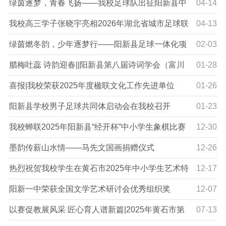
绿茵逐梦，青春飞扬——我校足球队出征阳新县中
04-14
小学生足球比赛
我校高三学子张晓宇亮相2026年湖北省城市足球联
04-13
赛揭幕战
绿茵燃冬韵，少年逐梦行——阳新县足球一体化项
02-03
目共同体冬令营开营
腊梅吐蕊 诗韵迎春||阳新县第八届诗词学会（富川
01-28
诗社）2025年度工作年会暨阳新一中第十八届“腊八迎春诗
喜报|我校荣获2025年度楹联文化工作先进单位
01-26
会
阳新县学校男子足球共同体启动会在我校召开
01-23
我校蝉联2025年阳新县“经开杯”中小学生象棋比赛
12-30
高中组双冠
墨韵传薪山水情——马先文国画捐赠仪式
12-26
热烈祝贺我校学生在黄石市2025年中小学生艺术特
12-17
长比赛中荣获佳绩！
阳新一中荣获全国文学艺术研讨会优秀组织奖
12-07
以赛促教展风采 匠心育人谱新篇|2025年黄石市第
07-13