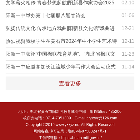
十届中小学青年教师教学竞赛在阳新一中隆重举行
文学薪火相传 青春梦想起航|阳新县作家协会2025
02-10
年工作推进会暨作家进校园启动仪式
阳新一中举办第十七届腊八迎春诗会
01-06
弘扬传统文化 传承地方戏曲|阳新县文化馆“戏曲进
12-21
校园”活动走进阳新一中
热烈祝贺我校学生在黄石市2024年中小学生艺术特
12-11
长比赛取得佳绩
阳新一中获评“中国楹联教育基地”、“湖北省楹联文
11-23
化传承教育示范学校”
阳新一中应邀参加长江流域少年写作大会启动仪式
11-14
并作典型发言
查看更多
地址：湖北省黄石市阳新县教育城高中部 邮政编码：435200
校庆办电话：0714-7351309 E-mail：yxxyz@126.com
Copyright ©2019 www.yxxyz.net All Rights Reserved
网站备案/许可证号：鄂ICP备07503247号-1
工信部链接：https://beian.miit.gov.cn/