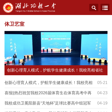
体卫艺室
创新心理育人模式，护航学生健康成长！我校亮相省社
科
创新心理育人模式，护航学生健康成长！我校亮相
05-21
省社科普及周分享育人经验
喜报||热烈祝贺我校2026届体育生在体育高考中再
04-23
创辉煌
我校成功卫冕阳新县“天地杯”足球比赛高中组冠军
04-19