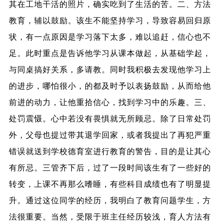
其在工地干活的照片，确实吃到了生活的苦。二、方法
教育，辅以鼓励。该生不能坚持学习，导致容易回归原
状，有一点原因是学习落下太多，难以追赶，信心也不
足。此时重点是告诉他学习从课本做起，从基础学起，
与同桌搞好关系，多请教。同时我积极去发现他学习上
的进步，哪怕很小，的都及时予以表扬鼓励，从而给他
前进的动力，让他重拾信心，找到学习中的乐趣。三、
处罚震慑。心中若没有畏惧就无所顾忌。除了日常处罚
外，父母也提过带其退学回家，或者我提出了再犯严重
错误就送到学校德育室进行教育的警告，目的是让其心
有所忌。三管齐下后，过了一段时间该生有了一些好的
转变，上课不再那么嗜睡，有些科目成绩也有了明显提
升。通过这位同学的经历，我明白了教育问题学生，方
法很重要。当然，受限于班主任经历较浅，育人方法有