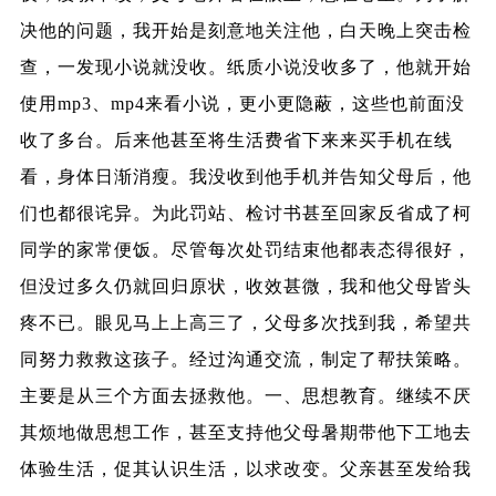
决他的问题，我开始是刻意地关注他，白天晚上突击检
查，一发现小说就没收。纸质小说没收多了，他就开始
使用mp3、mp4来看小说，更小更隐蔽，这些也前面没
收了多台。后来他甚至将生活费省下来来买手机在线
看，身体日渐消瘦。我没收到他手机并告知父母后，他
们也都很诧异。为此罚站、检讨书甚至回家反省成了柯
同学的家常便饭。尽管每次处罚结束他都表态得很好，
但没过多久仍就回归原状，收效甚微，我和他父母皆头
疼不已。眼见马上上高三了，父母多次找到我，希望共
同努力救救这孩子。经过沟通交流，制定了帮扶策略。
主要是从三个方面去拯救他。一、思想教育。继续不厌
其烦地做思想工作，甚至支持他父母暑期带他下工地去
体验生活，促其认识生活，以求改变。父亲甚至发给我